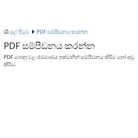
මුල් පිටුව
PDF සම්පීඩනය කරන්න
PDF සම්පීඩනය කරන්න
PDF ගොනු වල ප්රමාණය ඉක්මනින් සම්පීඩනය කිරීම හෝ අඩු
කිරීම.