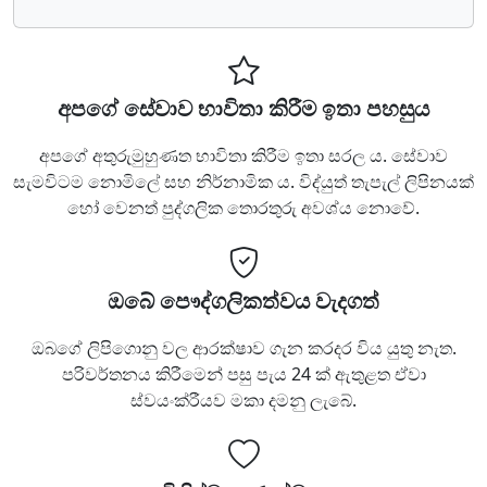
අපගේ සේවාව භාවිතා කිරීම ඉතා පහසුය
අපගේ අතුරුමුහුණත භාවිතා කිරීම ඉතා සරල ය. සේවාව
සැමවිටම නොමිලේ සහ නිර්නාමික ය. විද්යුත් තැපැල් ලිපිනයක්
හෝ වෙනත් පුද්ගලික තොරතුරු අවශ්ය නොවේ.
ඔබේ පෞද්ගලිකත්වය වැදගත්
ඔබගේ ලිපිගොනු වල ආරක්ෂාව ගැන කරදර විය යුතු නැත.
පරිවර්තනය කිරීමෙන් පසු පැය 24 ක් ඇතුළත ඒවා
ස්වයංක්රීයව මකා දමනු ලැබේ.