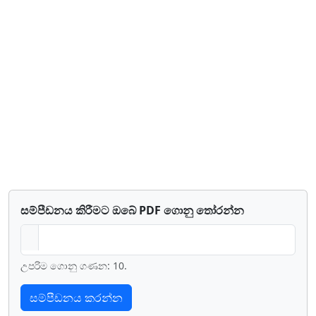
සම්පීඩනය කිරීමට ඔබේ PDF ගොනු තෝරන්න
උපරිම ගොනු ගණන: 10.