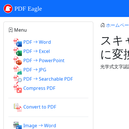
PDF Eagle
ホームペー
Menu
スキ
PDF
Word
に変
PDF
Excel
PDF
PowerPoint
光学式文字認
PDF
JPG
PDF
Searchable PDF
Compress PDF
Convert to PDF
Image
Word