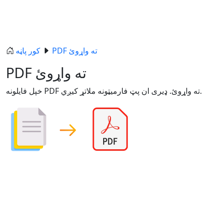
PDF ته واړوئ
کور پاڼه
PDF ته واړوئ
خپل فایلونه PDF ته واړوئ. ډیری ان پټ فارمیټونه ملاتړ کیږي.