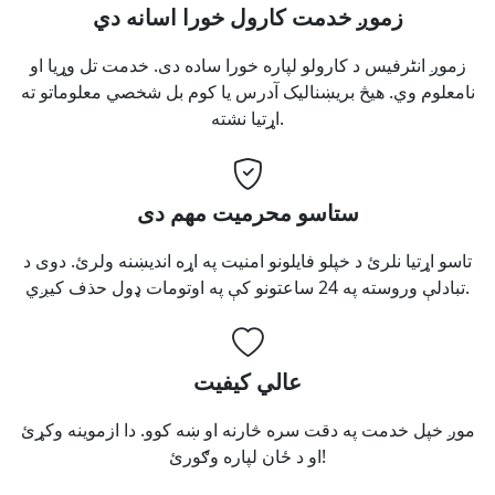
زموږ خدمت کارول خورا اسانه دي
زموږ انٹرفیس د کارولو لپاره خورا ساده دی. خدمت تل وړیا او
نامعلوم وي. هیڅ بریښنالیک آدرس یا کوم بل شخصي معلوماتو ته
اړتیا نشته.
ستاسو محرمیت مهم دی
تاسو اړتیا نلرئ د خپلو فایلونو امنیت په اړه اندیښنه ولرئ. دوی د
تبادلې وروسته په 24 ساعتونو کې په اوتومات ډول حذف کیږي.
عالي کیفیت
موږ خپل خدمت په دقت سره څارنه او ښه کوو. دا ازموینه وکړئ
او د ځان لپاره وګورئ!