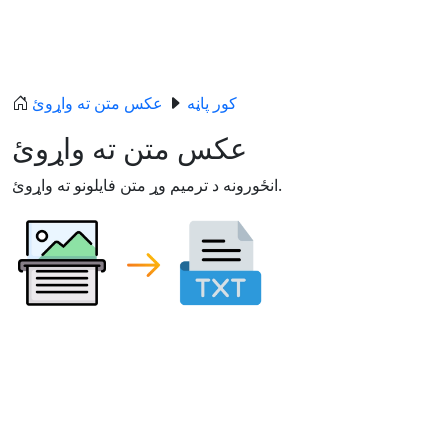
کور پاڼه
عکس متن ته واړوئ
عکس متن ته واړوئ
انځورونه د ترمیم وړ متن فایلونو ته واړوئ.