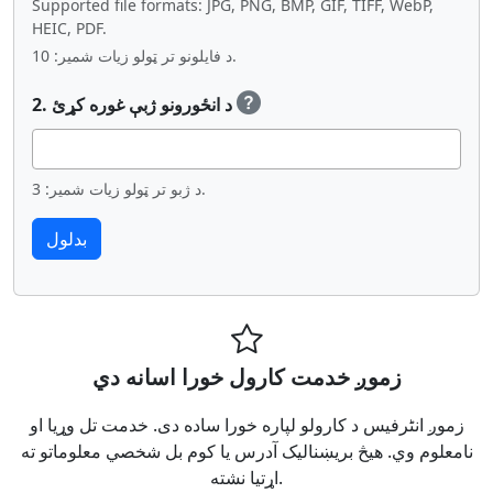
Supported file formats: JPG, PNG, BMP, GIF, TIFF, WebP,
HEIC, PDF.
د فایلونو تر ټولو زیات شمیر: 10.
2. د انځورونو ژبې غوره کړئ
د ژبو تر ټولو زیات شمیر: 3.
زموږ خدمت کارول خورا اسانه دي
زموږ انٹرفیس د کارولو لپاره خورا ساده دی. خدمت تل وړیا او
نامعلوم وي. هیڅ بریښنالیک آدرس یا کوم بل شخصي معلوماتو ته
اړتیا نشته.