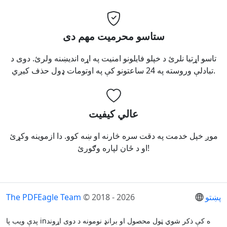
ستاسو محرمیت مهم دی
تاسو اړتیا نلرئ د خپلو فایلونو امنیت په اړه اندیښنه ولرئ. دوی د
تبادلې وروسته په 24 ساعتونو کې په اوتومات ډول حذف کیږي.
عالي کیفیت
موږ خپل خدمت په دقت سره څارنه او ښه کوو. دا ازموینه وکړئ
او د ځان لپاره وګورئ!
پښتو
© 2018 - 2026
The PDFEagle Team
پدې ویب پا inه کې ذکر شوي ټول محصول او برانډ نومونه د دوی اړوند