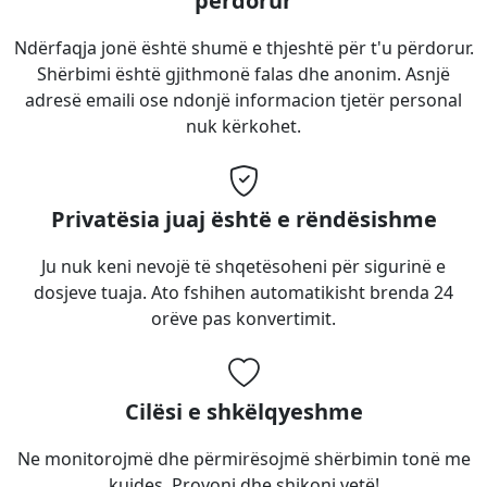
përdorur
Ndërfaqja jonë është shumë e thjeshtë për t'u përdorur.
Shërbimi është gjithmonë falas dhe anonim. Asnjë
adresë emaili ose ndonjë informacion tjetër personal
nuk kërkohet.
Privatësia juaj është e rëndësishme
Ju nuk keni nevojë të shqetësoheni për sigurinë e
dosjeve tuaja. Ato fshihen automatikisht brenda 24
orëve pas konvertimit.
Cilësi e shkëlqyeshme
Ne monitorojmë dhe përmirësojmë shërbimin tonë me
kujdes. Provoni dhe shikoni vetë!