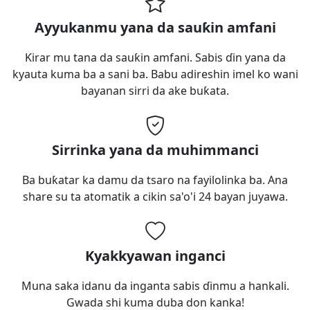
Ayyukanmu yana da sauƙin amfani
Ƙirar mu tana da sauƙin amfani. Sabis ɗin yana da
kyauta kuma ba a sani ba. Babu adireshin imel ko wani
bayanan sirri da ake buƙata.
Sirrinka yana da muhimmanci
Ba buƙatar ka damu da tsaro na fayilolinka ba. Ana
share su ta atomatik a cikin sa'o'i 24 bayan juyawa.
Kyakkyawan inganci
Muna saka idanu da inganta sabis ɗinmu a hankali.
Gwada shi kuma duba don kanka!