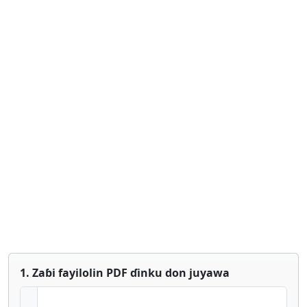
1. Zaɓi fayilolin PDF ɗinku don juyawa