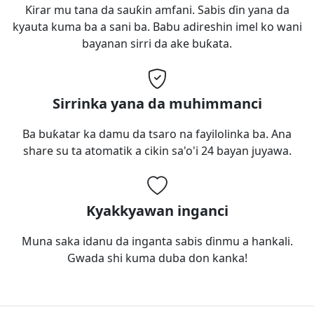
Ƙirar mu tana da sauƙin amfani. Sabis ɗin yana da
kyauta kuma ba a sani ba. Babu adireshin imel ko wani
bayanan sirri da ake buƙata.
Sirrinka yana da muhimmanci
Ba buƙatar ka damu da tsaro na fayilolinka ba. Ana
share su ta atomatik a cikin sa'o'i 24 bayan juyawa.
Kyakkyawan inganci
Muna saka idanu da inganta sabis ɗinmu a hankali.
Gwada shi kuma duba don kanka!